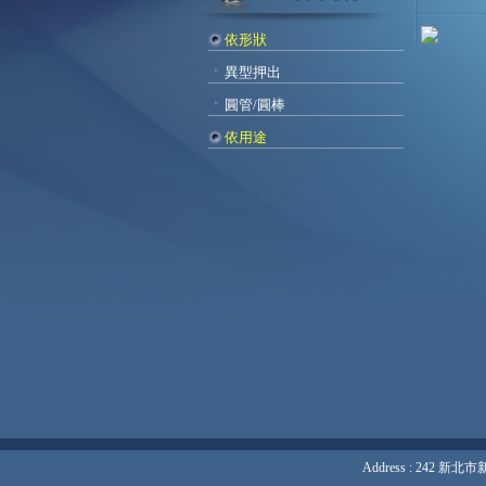
依形狀
異型押出
圓管/圓棒
依用途
Address : 242 新北市新